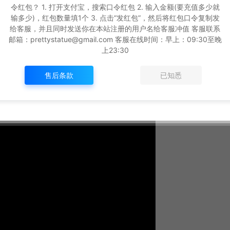
令红包？ 1. 打开支付宝，搜索口令红包 2. 输入金额(要充值多少就
输多少)，红包数量填1个 3. 点击“发红包”，然后将红包口令复制发
给客服，并且同时发送你在本站注册的用户名给客服冲值 客服联系
邮箱：prettystatue@gmail.com 客服在线时间：早上：09:30至晚
上23:30
售后条款
已知悉