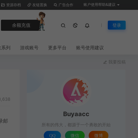
账户使用帮助&建议
资源存档
友链置换
广告合作
余额充值
登录
歌系列
游戏账号
更多平台
账号使用建议
我要投稿
,638
Buyaacc
录邮
所有的伟大，都源于一个勇敢的开始
QQ
微信
微博