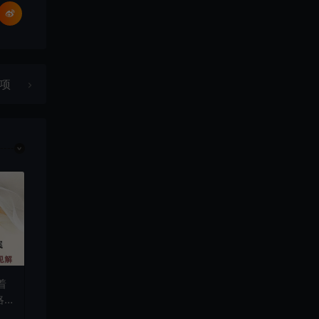
事项
着
略