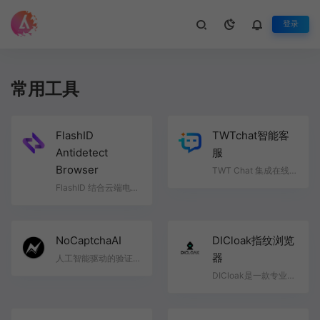
登录
常用工具
FlashID
TWTchat智能客
Antidetect
服
Browser
TWT Chat 集成在线客服、工单、群聊、远程协助、音视频与 AI 能力，构建面向全球化团队的全场景智能服务与…
FlashID 结合云端电话环境与先进的反检测浏览器技术，为全球跨境团队提供一体化平台。我们将反检测技术、…
NoCaptchaAI
DICloak指纹浏览
器
人工智能驱动的验证码解决服务 利用 NoCaptchaAi API 可轻松解除网络限制、优化机器人流程自动化（RPA）工…
DICloak是一款专业的指纹浏览器，不仅专注于安全的多账号管理与防关联，更集成RPA（机器人流程自动化）、M…