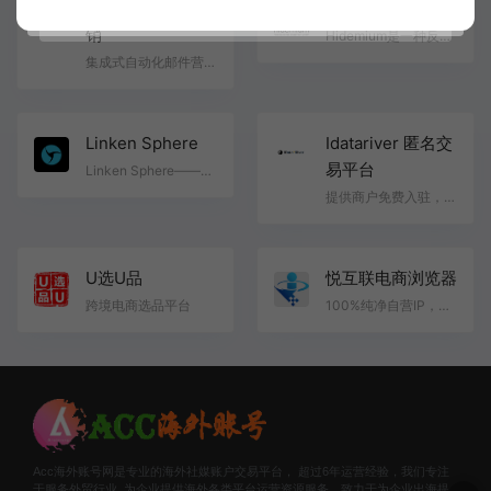
Geeksend邮件营
Hidemium
销
Hidemium是一种反检测解决方案, 可确保为管理众多社媒帐户提供高度安全的运行环境. 它能有效地保护您的设…
集成式自动化邮件营销管理平台
Linken Sphere
Idatariver 匿名交
易平台
Linken Sphere——所有现代反检测浏览器的鼻祖——带着全新一代的传奇产品重返市场, 带来了许多实用的创新. 新…
提供商户免费入驻，卡密下发 api服务的一站式匿名交易平台
U选U品
悦互联电商浏览器
跨境电商选品平台
100%纯净自营IP，支持自有设备导入的防关联浏览器。
Acc海外账号网是专业的海外社媒账户交易平台， 超过6年运营经验，我们专注
于服务外贸行业, 为企业提供海外各类平台运营资源服务，致力于为企业出海提