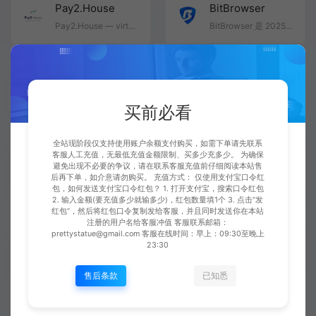
Pay2.House
BitBrowser
Pay2.House — virtual cards for stable and reliable work with advertising platforms, including Faceb…
BitBrowser 是 2025 年领先的反检测浏览器，专为安全的多账号管理而设计。它能创建具有独特指纹和代理支持…
MostLogin浏览器
DuoPlus云手机
MostLogin，一款完全免费的防关联指纹浏览器，包含：云手机+免费的API接口/RPA自动化/群控同步系统/团队管…
专注打造全球社媒营销、Tiktok、WhatsApp专用云手机，不需要下载客户端，流畅运用实体手机所有的功能。
买前必看
全站现阶段仅支持使用账户余额支付购买，如需下单请先联系
AdsPower指纹浏
星鹿跨境电商加速
客服人工充值，无最低充值金额限制、买多少充多少。 为确保
览器
盒
避免出现不必要的争议，请在联系客服充值前仔细阅读本站售
后再下单，如介意请勿购买。 充值方式： 仅使用支付宝口令红
AdsPower-出海多账号安全管理专家
星鹿依托高质量住宅IP及三大运营商跨境网络专线资源，为企业提供一站式跨境网络加速服务
包，如何发送支付宝口令红包？ 1. 打开支付宝，搜索口令红包
2. 输入金额(要充值多少就输多少)，红包数量填1个 3. 点击“发
红包”，然后将红包口令复制发给客服，并且同时发送你在本站
注册的用户名给客服冲值 客服联系邮箱：
Vmcardio虚拟卡
云登指纹浏览器
prettystatue@gmail.com 客服在线时间：早上：09:30至晚上
23:30
平台
免费的跨境账号安全管理专家
vmcardio.com虚拟卡平台，注册简单，适用各种跨境支付场景:海外广告投放付费;电商购物;订阅会员;服务充值…
售后条款
已知悉