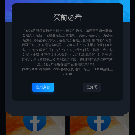
Buyaacc
25元
Buyaacc
25元
买前必看
全站现阶段仅支持使用账户余额支付购买，如需下单请先联系
客服人工充值，无最低充值金额限制、买多少充多少。 为确保
避免出现不必要的争议，请在联系客服充值前仔细阅读本站售
后再下单，如介意请勿购买。 充值方式： 仅使用支付宝口令红
包，如何发送支付宝口令红包？ 1. 打开支付宝，搜索口令红包
2. 输入金额(要充值多少就输多少)，红包数量填1个 3. 点击“发
红包”，然后将红包口令复制发给客服，并且同时发送你在本站
注册的用户名给客服冲值 客服联系邮箱：
香港Facebook账号购买-香港脸
美国Facebook账号购买-仅使用
prettystatue@gmail.com 客服在线时间：早上：09:30至晚上
书老号-注册满5月起-2FA-Cooki
美国IP注册–2FA-美国脸书小白号
23:30
e
Facebook 账号 购买
Facebook 账号 购买
售后条款
已知悉
Buyaacc
25元
Buyaacc
15元