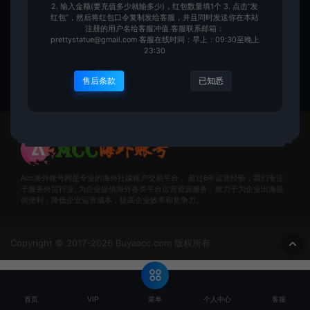
2. 输入金额(要充值多少就输多少)，红包数量填1个 3. 点击“发
ChatGPT账号-OpenAI/ChatGP
红包”，然后将红包口令复制发给客服，并且同时发送你在本站
T 账号批发-带邮箱
注册的用户名给客服冲值 客服联系邮箱：
prettystatue@gmail.com 客服在线时间：早上：09:30至晚上
ChatGPT账号购买
23:30
Buyaacc
10元
售后条款
已知悉
Acc海外账号网是专业的海外社媒账户交易平台， 超过6年运营经验，我们专注
于服务外贸行业, 为企业提供海外各类平台运营资源服务，致力于为企业出海提
供便利，降低企业运营成本，提高企业效率和竞争力。
Copyright © 2017-2026 Buyaacc.com 版权所有
菜单
首页
VIP
个人中心
客服