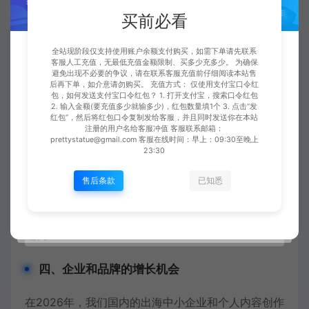
社区投放，实现覆盖面更宽广的广告来触达全球
买前必看
不同的人群。
全站现阶段仅支持使用账户余额支付购买，如需下单请先联系
客服人工充值，无最低充值金额限制、买多少充多少。 为确保
避免出现不必要的争议，请在联系客服充值前仔细阅读本站售
广告优化策略
：
在数据隐私要求下，企业需优化
后再下单，如介意请勿购买。 充值方式： 仅使用支付宝口令红
包，如何发送支付宝口令红包？ 1. 打开支付宝，搜索口令红包
2. 输入金额(要充值多少就输多少)，红包数量填1个 3. 点击“发
转化路径，提高广告ROI。
红包”，然后将红包口令复制发给客服，并且同时发送你在本站
注册的用户名给客服冲值 客服联系邮箱：
prettystatue@gmail.com 客服在线时间：早上：09:30至晚上
灵活应用这些策略，可帮助企业在Facebook平台上
23:30
获得最大的营销效益。
售后条款
已知悉
您也可以在这里查看文章：
2026年 YouTube 营销
趋势
四、企业和品牌的增长机会
在2026年，我们国内的出海中小企业和个人内容创作